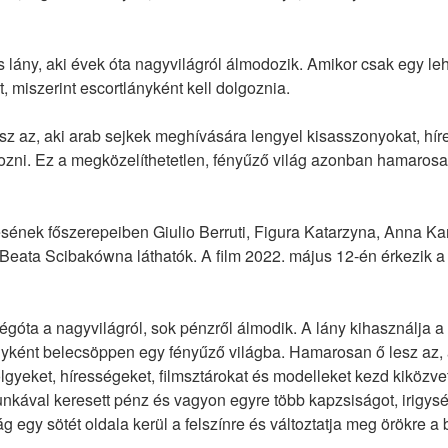
s lány, aki évek óta nagyvilágról álmodozik. Amikor csak egy le
, miszerint escortlányként kell dolgoznia.
 az, aki arab sejkek meghívására lengyel kisasszonyokat, híres
ozni. Ez a megközelíthetetlen, fényűző világ azonban hamarosa
nek főszerepeiben Giulio Berruti, Figura Katarzyna, Anna Ka
Beata Scibakówna láthatók. A film 2022. május 12-én érkezik a 
régóta a nagyvilágról, sok pénzről álmodik. A lány kihasználja a
ányként belecsöppen egy fényűző világba. Hamarosan ő lesz az,
yeket, hírességeket, filmsztárokat és modelleket kezd kiközvetí
kával keresett pénz és vagyon egyre több kapzsiságot, irigység
ág egy sötét oldala kerül a felszínre és változtatja meg örökre a