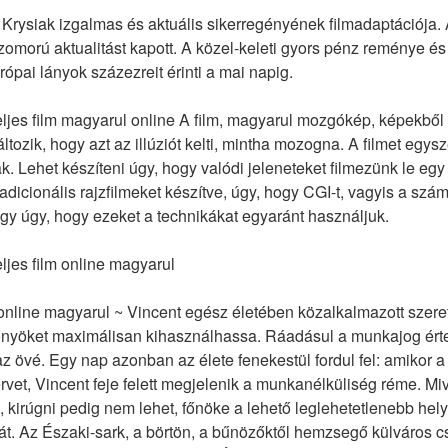
Krysiak izgalmas és aktuális sikerregényének filmadaptációja. 
omorú aktualitást kapott. A közel-keleti gyors pénz reménye és 
rópai lányok százezreit érinti a mai napig.
jes film magyarul online A film, magyarul mozgókép, képekből á
ozik, hogy azt az illúziót kelti, mintha mozogna. A filmet egysze
 Lehet készíteni úgy, hogy valódi jeleneteket filmezünk le egy
radicionális rajzfilmeket készítve, úgy, hogy CGI-t, vagyis a számí
gy úgy, hogy ezeket a technikákat egyaránt használjuk.
jes film online magyarul
nline magyarul ~ Vincent egész életében közalkalmazott szeretet
lőnyöket maximálisan kihasználhassa. Ráadásul a munkajog érte
 az övé. Egy nap azonban az élete fenekestül fordul fel: amikor
rvet, Vincent feje felett megjelenik a munkanélküliség réme. M
kirúgni pedig nem lehet, főnöke a lehető leglehetetlenebb helye
ását. Az Északi-sark, a börtön, a bűnözőktől hemzsegő külváros c