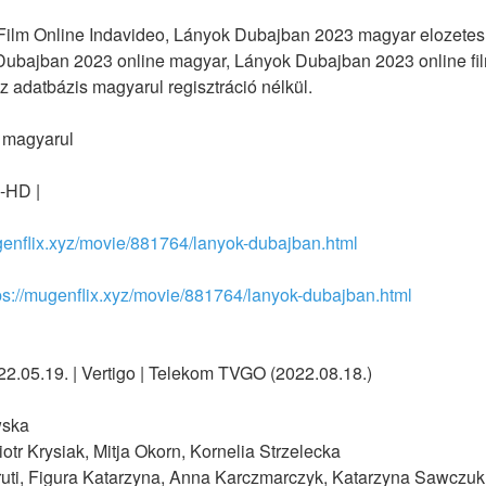
Film Online Indavideo, Lányok Dubajban 2023 magyar elozetes
ubajban 2023 online magyar, Lányok Dubajban 2023 online film,
z adatbázis magyarul regisztráció nélkül.
 magyarul
-HD |
genflix.xyz/movie/881764/lanyok-dubajban.html
ps://mugenflix.xyz/movie/881764/lanyok-dubajban.html
022.05.19. | Vertigo | Telekom TVGO (2022.08.18.)
ska
Krysiak, Mitja Okorn, Kornelia Strzelecka
ti, Figura Katarzyna, Anna Karczmarczyk, Katarzyna Sawczuk, 