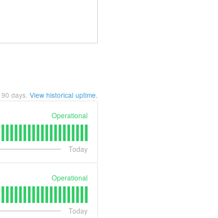
t
90
days.
View historical uptime.
Operational
Today
Operational
Today