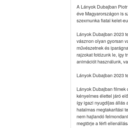
A Lányok Dubajban Piotr 
éve Magyarországon is sz
szexmunka fiatal kelet-eu
Lányok Dubajban 2023 tel
vásznon olyan gyorsan vált
művészetnek és iparágnak.
rajzokat fotózunk le, így t
animációt használunk, va
Lányok Dubajban 2023 tel
Lányok Dubajban filmek o
kényelmes élettel járó e
így igazi nyugdíjas állás
hatalmas megtakarítási te
nem hajlandó felmondani, 
megtörje a férfi ellenáll