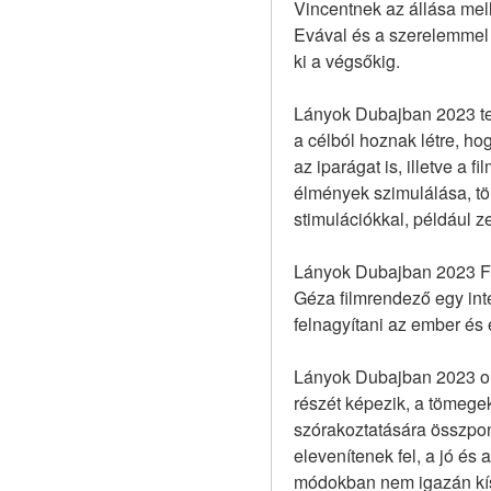
Vincentnek az állása mell
Evával és a szerelemmel 
ki a végsőkig.
Lányok Dubajban 2023 telj
a célból hoznak létre, ho
az iparágat is, illetve a 
élmények szimulálása, tör
stimulációkkal, például z
Lányok Dubajban 2023 Fil
Géza filmrendező egy inte
felnagyítani az ember és 
Lányok Dubajban 2023 onli
részét képezik, a tömegek
szórakoztatására összpont
elevenítenek fel, a jó és
módokban nem igazán kísér