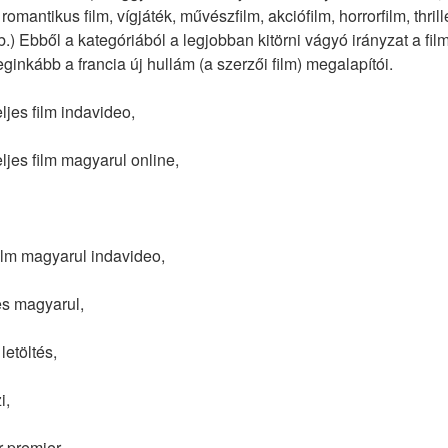
mantikus film, vígjáték, művészfilm, akciófilm, horrorfilm, thrille
tb.) Ebből a kategóriából a legjobban kitörni vágyó irányzat a film
eginkább a francia új hullám (a szerzői film) megalapítói.
jes film indavideo,
jes film magyarul online,
ilm magyarul indavideo,
s magyarul,
etöltés,
i,
 premier,