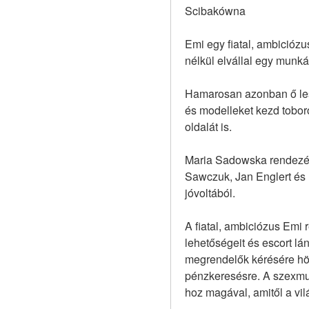
Scibakówna
Emi egy fiatal, ambiciózu
nélkül elvállal egy munkát
Hamarosan azonban ő lesz
és modelleket kezd tobor
oldalát is.
Maria Sadowska rendezésé
Sawczuk, Jan Englert és 
jóvoltából.
A fiatal, ambiciózus Emi 
lehetőségeit és escort l
megrendelők kérésére hölg
pénzkeresésre. A szexmun
hoz magával, amitől a vil