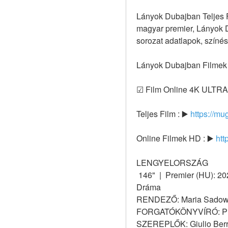
Lányok Dubajban Teljes 
magyar premier, Lányok D
sorozat adatlapok, színés
Lányok Dubajban Filmek
☑ Film Online 4K ULTRA
Teljes Film : ▶️ 
https://mu
Online Filmek HD : ▶️ 
htt
LENGYELORSZÁG
 146"  |  Premier (HU): 2
Dráma
RENDEZŐ: Maria Sadow
FORGATÓKÖNYVÍRÓ: Piotr 
SZEREPLŐK: Giulio Berru