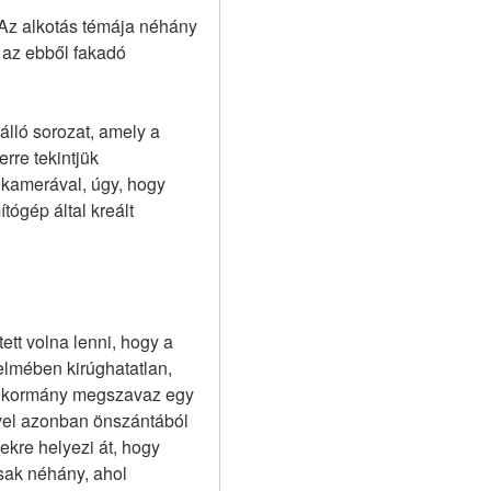
Az alkotás témája néhány 
az ebből fakadó 
lló sorozat, amely a 
rre tekintjük 
 kamerával, úgy, hogy 
tógép által kreált 
t volna lenni, hogy a 
lmében kirúghatatlan, 
 a kormány megszavaz egy 
ivel azonban önszántából 
kre helyezi át, hogy 
sak néhány, ahol 