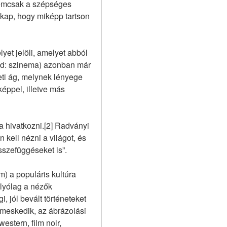
nemcsak a szépséges 
kap, hogy miképp tartson 
et jelöli, amelyet abból 
tsd: szinema) azonban már 
eti ág, melynek lényege 
ppel, illetve más 
hivatkozni.[2] Radványi 
kell nézni a világot, és 
sszefüggéseket is”.
) a populáris kultúra 
lyólag a nézők 
 jól bevált történeteket 
lmeskedik, az ábrázolási 
stern, film noir, 