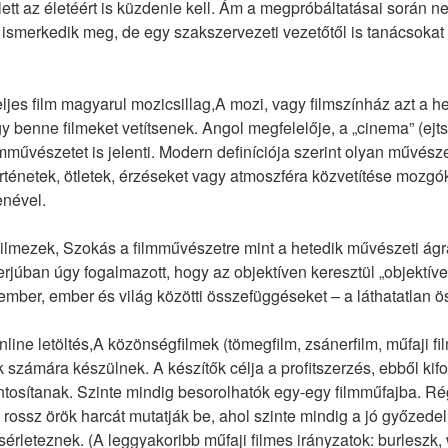
ett az életéért is küzdenie kell. Ám a megpróbáltatásai során 
ismerkedik meg, de egy szakszervezeti vezetőtől is tanácsokat 
es film magyarul mozicsillag,A mozi, vagy filmszínház azt a hely
gy benne filmeket vetítsenek. Angol megfelelője, a „cinema” (ej
filmművészetet is jelenti. Modern definíciója szerint olyan művész
ténetek, ötletek, érzéseket vagy atmoszféra közvetítése mozgóké
enével.
mezek, Szokás a filmművészetre mint a hetedik művészeti ágra 
rjúban úgy fogalmazott, hogy az objektíven keresztül „objektíven 
ember, ember és világ közötti összefüggéseket – a láthatatlan ö
ne letöltés,A közönségfilmek (tömegfilm, zsánerfilm, műfaji film
 számára készülnek. A készítők célja a profitszerzés, ebből kifo
osítanak. Szinte mindig besorolhatók egy-egy filmműfajba. Régi,
 a rossz örök harcát mutatják be, ahol szinte mindig a jó győzede
leteznek. (A leggyakoribb műfaji filmes irányzatok: burleszk, we