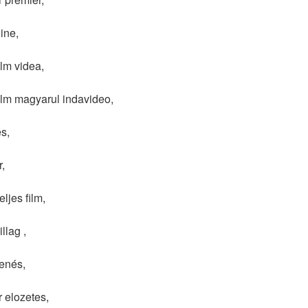
ine,
lm videa,
ilm magyarul indavideo,
s,
,
ljes film,
llag ,
enés,
 elozetes,