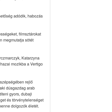
hetőség adódik, habozás 
ségeket, filmsztárokat 
n megmutatja sötét 
rczmarczyk, Katarzyna 
hazai mozikba a Vertigo 
 szépségében rejlő 
 aki dúsgazdag arab 
teni gyors, dubaji 
et és törvénytelenséget 
 benne dolgozók életét.