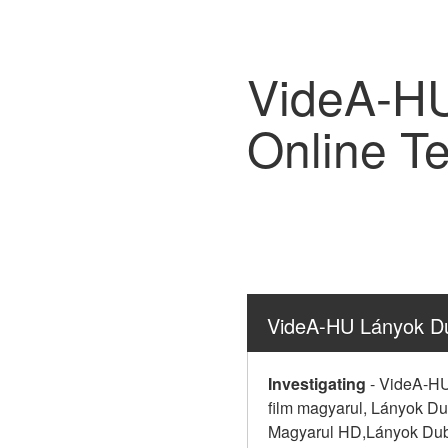
VideA-HU
Online T
VideA-HU Lányok Du
Investigating
-
VideA-HU 
film magyarul, Lányok Du
Magyarul HD,Lányok Duba