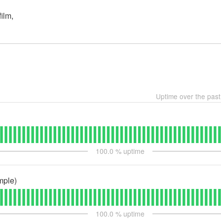
ilm,
Uptime over the pas
100.0
% uptime
mple)
100.0
% uptime